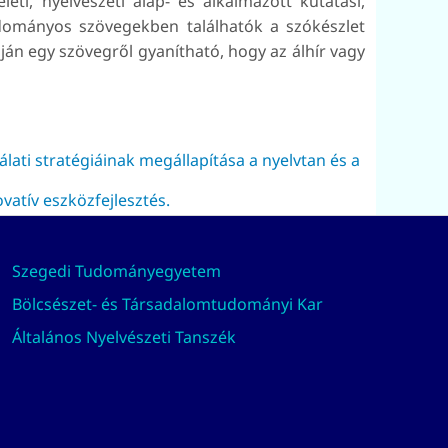
i, nyelvészeti alap- és alkalmazott kutatási,
udományos szövegekben találhatók a szókészlet
pján egy szövegről gyanítható, hogy az álhír vagy
ati stratégiáinak megállapítása a nyelvtan és a
atív eszközfejlesztés.
Szegedi Tudományegyetem
Bölcsészet- és Társadalomtudományi Kar
Általános Nyelvészeti Tanszék