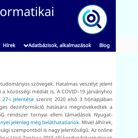
formatikai
Hírek
Adatbázisok, alkalmazások
Blog
z áltudományos szövegek. Hatalmas veszélyt jelent
aki a közösségi médiát is. A COVID–19 járványhoz
 27-i jelentése
szerint 2020 első 3 hónapjában
meges dezinformáció hatására megnövekedtek a
 5G rendszer tornyai elleni támadások Nyugat-
nyei jelenleg még beláthatatlanok
. Mivel álhírek,
ági szempontból is nagy jelentőségű. Az online
rópai Unió Tanácsa 2015-től kezdve folyamatosan