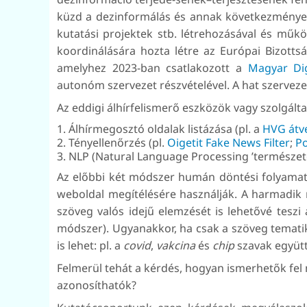
küzd a dezinformálás és annak következményei e
kutatási projektek stb. létrehozásával és mű
koordinálására hozta létre az Európai Bizott
amelyhez 2023-ban csatlakozott a
Magyar Dig
autonóm szervezet részvételével. A hat szerveze
Az eddigi álhírfelismerő eszközök vagy szolgál
Álhírmegosztó oldalak listázása (pl. a
HVG átve
Tényellenőrzés (pl.
Oigetit Fake News Filter
;
Po
NLP (Natural Language Processing ’természet
Az előbbi két módszer humán döntési folyamato
weboldal megítélésére használják. A harmadik
szöveg valós idejű elemzését is lehetővé teszi a
módszer). Ugyanakkor, ha csak a szöveg tematik
is lehet: pl. a
covid
,
vakcina
és
chip
szavak együtte
Felmerül tehát a kérdés, hogyan ismerhetők fel
azonosíthatók?