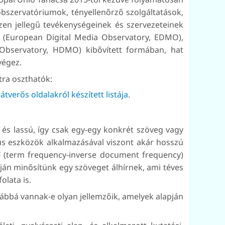
obszervatóriumok, tényellenőrző szolgáltatások,
en jellegű tevékenységeinek és szervezeteinek
(European Digital Media Observatory, EDMO),
Observatory, HDMO) kibővített formában, hat
végez.
tra oszthatók:
verős oldalakról készített listája
.
és lassú, így csak egy-egy konkrét szöveg vagy
s eszközök alkalmazásával viszont akár hosszú
F
(term frequency-inverse document frequency)
ján minősítünk egy szöveget álhírnek, ami téves
olata is.
ábbá vannak-e olyan jellemzőik, amelyek alapján