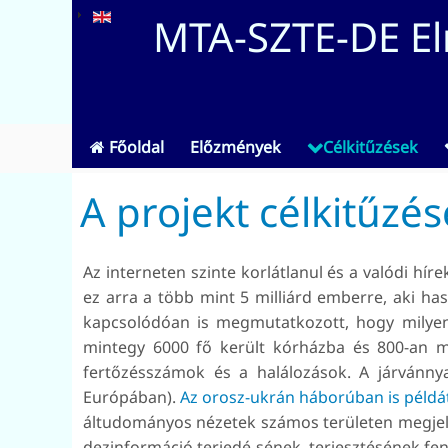
MTA-SZTE-DE Elm
Főoldal
Előzmények
Célkitűzések
A projekt célkitűzés
Az interneten szinte korlátlanul és a valódi hír
ez arra a több mint 5 milliárd emberre, aki has
kapcsolódóan is megmutatkozott, hogy milyen
mintegy 6000 fő került kórházba és 800-an m
fertőzésszámok és a halálozások. A járvánnya
Európában).
Az orosz-ukrán háborúban is példát
áltudományos nézetek számos területen megjele
dezinformáció terjedé-sének–terjesztésének fen