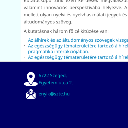
Kutatócsoportunk ezen kérdések megválaszolás
valamint innovációs perspektívába helyezve. 
mellett olyan nyelvi és nyelvhasználati jegyek é
áltudományos szöveg.
A kutatásnak három fő célkitűzése van:
Az álhírek és az áltudományos szövegek vizs
Az egészségügy tématerületére tartozó álhírek
pragmatika interakciójában.
Az egészségügy tématerületére tartozó álhíre
6722 Szeged,
Egyetem utca 2.
enyik@szte.hu