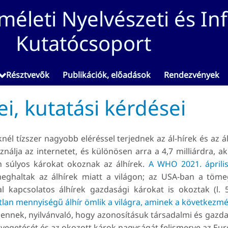
életi Nyelvészeti és In
Kutatócsoport
Résztvevők
Publikációk, előadások
Rendezvények
ei, kutatási kérdései
eknél tízszer nagyobb eléréssel terjednek az ál-hírek és a
ználja az internetet, és különösen arra a 4,7 milliárdra, 
 súlyos károkat okoznak az álhírek.
A WHO 2021. április
eghaltak az álhírek miatt a világon; az USA-ban a tö
l kapcsolatos álhírek gazdasági károkat is okoztak (l.
lan mennyiségű álhír ömlik a világra, aminek a következmé
nnek, nyilvánvaló, hogy azonosításuk társadalmi és gazdas
yegetését és az okozott károk nagyságát felismerve az Eu