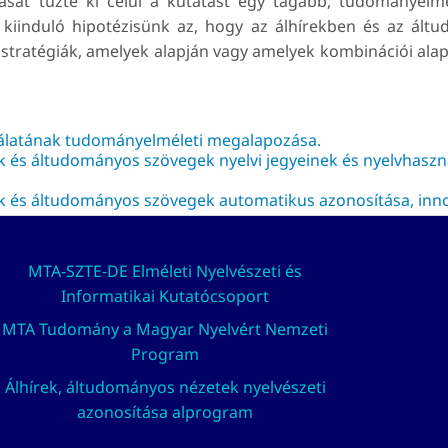
át tűzte ki célul a kutatást egy tágabb, tudományelmélet
A kiinduló hipotézisünk az, hogy az álhírekben és az ált
s stratégiák, amelyek alapján vagy amelyek kombinációi ala
gálatának tudományelméleti megalapozása.
 és áltudományos szövegek nyelvi jegyeinek és nyelvhasznál
k és áltudományos szövegek automatikus azonosítása, innov
MTA-SZTE-DE Elméleti Nyelvészeti és
Informatikai Kutatócsoport
MTA Tudomány a Magyar Nyelvért Nemzeti
Program
Álhírek, áltudományos nézetek nyelvészeti
azonosítása alprogram