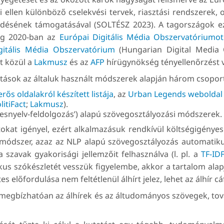
llen különböző cselekvési tervek, riasztási rendszerek, 
ködésének támogatásával (SOLTÉSZ 2023). A tagországok ez
ság 2020-ban az
Európai Digitális Média Obszervatóriumot
itális Média Obszervatórium
(Hungarian Digital Media 
t közül a
Lakmusz
és az
AFP
hírügynökség tényellenőrzést 
tatások az általuk használt módszerek alapján három csopor
rős oldalakról készített listája
, az
Urban Legends weboldal át
litiFact
;
Lakmusz
).
esnyelv-feldolgozás’) alapú szövegosztályozási módszerek.
kat igényel, ezért alkalmazásuk rendkívül költségigényes 
 módszer, azaz az NLP alapú szövegosztályozás automatiku
 szavak gyakorisági jellemzőit felhasználva (l. pl. a
TF-ID
us szókészletét vesszük figyelembe, akkor a tartalom alap
s előfordulása nem feltétlenül álhírt jelez, lehet az álhír cáf
 megbízhatóan az álhírek és az áltudományos szövegek, tov