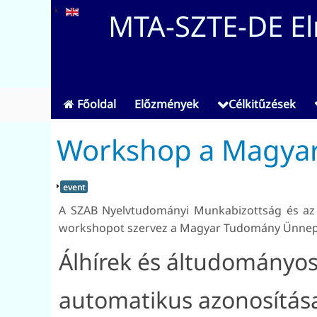
MTA-SZTE-DE Elm
Főoldal
Előzmények
Célkitűzések
Workshop a Magya
event
A SZAB Nyelvtudományi Munkabizottság és az M
workshopot szervez a Magyar Tudomány Ünne
Álhírek és áltudományos
automatikus azonosítás