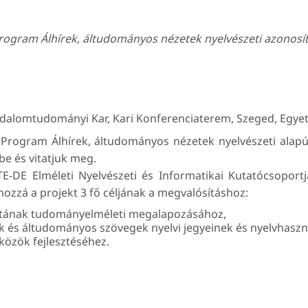
ogram Álhírek, áltudományos nézetek nyelvészeti azonosí
alomtudományi Kar, Kari Konferenciaterem, Szeged, Egyet
rogram Álhírek, áltudományos nézetek nyelvészeti alapú
e és vitatjuk meg.
-DE Elméleti Nyelvészeti és Informatikai Kutatócsoportj
hozzá a projekt 3 fő céljának a megvalósításhoz:
latának tudományelméleti megalapozásához,
k és áltudományos szövegek nyelvi jegyeinek és nyelvhaszná
közök fejlesztéséhez.