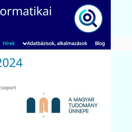
formatikai
Hírek
Adatbázisok, alkalmazások
Blog
2024
csoport