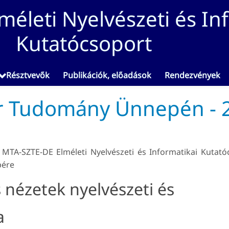
életi Nyelvészeti és In
Kutatócsoport
Résztvevők
Publikációk, előadások
Rendezvények
r Tudomány Ünnepén - 
TA-SZTE-DE Elméleti Nyelvészeti és Informatikai Kutató
pére
 nézetek nyelvészeti és
a