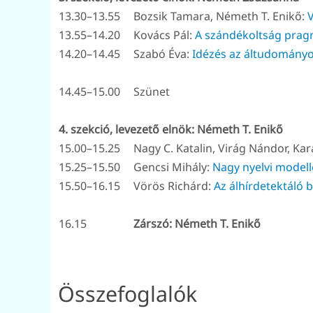
13.30–13.55
Bozsik Tamara, Németh T. Enikő:
V
13.55–14.20
Kovács Pál:
A szándékoltság pragm
14.20–14.45
Szabó Éva:
Idézés az áltudományo
14.45–15.00
Szünet
4. szekció, levezető elnök: Németh T. Enikő
15.00–15.25
Nagy C. Katalin, Virág Nándor, Kar
15.25–15.50
Gencsi Mihály:
Nagy nyelvi modell
15.50–16.15
Vörös Richárd:
Az álhírdetektáló
16.15
Zárszó: Németh T. Enikő
Összefoglalók