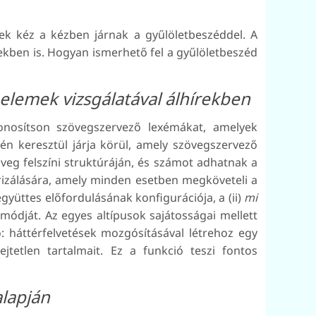
k kéz a kézben járnak a gyűlöletbeszéddel. A
rekben is. Hogyan ismerhető fel a gyűlöletbeszéd
elemek vizsgálatával álhírekben
onosítson szövegszervező lexémákat, amelyek
n keresztül járja körül, amely szövegszervező
eg felszíni struktúráján, és számot adhatnak a
orizálására, amely minden esetben megköveteli a
gyüttes előfordulásának konfigurációja, a (ii)
mi
dját. Az egyes altípusok sajátosságai mellett
 háttérfelvetések mozgósításával létrehoz egy
ejtetlen tartalmait. Ez a funkció teszi fontos
lapján