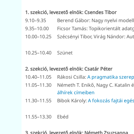
1. szekció, levezető elnök: Csendes Tibor
9.10–9.35
Berend Gábor: Nagy nyelvi modell
9.35–10.00
Ficsor Tamás: Topikorientált adat
10.00–10.25
Szécsényi Tibor, Virág Nándor: Au
10.25–10.40
Szünet
2. szekció, levezető elnök: Csatár Péter
10.40–11.05
Rákosi Csilla:
A pragmatika szerep
11.05–11.30
Németh T. Enikő, Nagy C. Katalin
álhírek címeiben
11.30–11.55
Bibok Károly:
A fokozás fajtái egé
11.55–13.30
Ebéd
3. szekció, levezető elnök: Németh Zsuzsanna