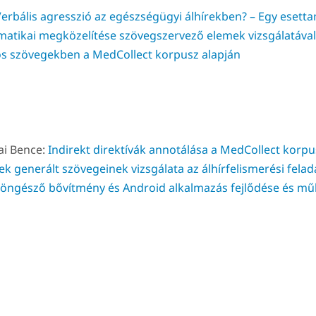
erbális agresszió az egészségügyi álhírekben? – Egy esett
atikai megközelítése szövegszervező elemek vizsgálatával
s szövegekben a MedCollect korpusz alapján
ai Bence:
Indirekt direktívák annotálása a MedCollect korp
ek generált szövegeinek vizsgálata az álhírfelismerési fela
 böngésző bővítmény és Android alkalmazás fejlődése és m