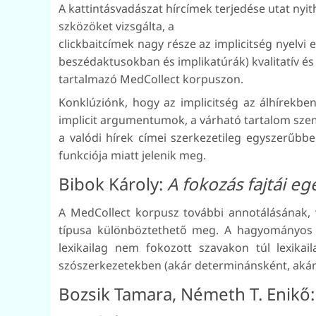
A kattintásvadászat hírcímek terjedése utat nyit
szközöket vizsgálta, a
clickbaitcímek nagy része az implicitség nyelvi
beszédaktusokban és implikatúrák) kvalitatív és
tartalmazó MedCollect korpuszon.
Konklúziónk, hogy az implicitség az álhírekben
implicit argumentumok, a várható tartalom szem
a valódi hírek címei szerkezetileg egyszerűbb
funkciója miatt jelenik meg.
Bibok Károly:
A fokozás fajtái e
A MedCollect korpusz további annotálásának, 
típusa különböztethető meg. A hagyományos mo
lexikailag nem fokozott szavakon túl lexika
szószerkezetekben (akár determinánsként, akár
Bozsik Tamara, Németh T. Enikő