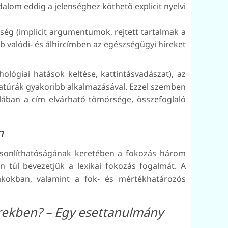
dalom eddig a jelenséghez köthető explicit nyelvi
nség (implicit argumentumok, rejtett tartalmak a
b valódi- és álhírcímben az egészségügyi híreket
ológiai hatások keltése, kattintásvadászat), az
katúrák gyakoribb alkalmazásával. Ezzel szemben
alában a cím elvárható tömörsége, összefoglaló
n
hasonlíthatóságának keretében a fokozás három
 túl bevezetjük a lexikai fokozás fogalmát. A
lakokban, valamint a fok- és mértékhatározós
írekben? – Egy esettanulmány