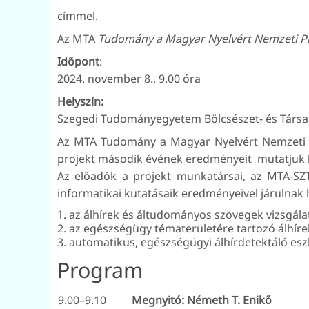
címmel.
Az MTA
Tudomány a Magyar Nyelvért Nemzeti Pr
Időpont
:
2024. november 8., 9.00 óra
Helyszín:
Szegedi Tudományegyetem Bölcsészet- és Társad
Az MTA Tudomány a Magyar Nyelvért Nemzeti P
projekt második évének eredményeit mutatjuk b
Az előadók a projekt munkatársai, az MTA-SZTE
informatikai kutatásaik eredményeivel járulnak 
az álhírek és áltudományos szövegek vizsgá
az egészségügy tématerületére tartozó álhíre
automatikus, egészségügyi álhírdetektáló esz
Program
9.00–9.10
Megnyitó: Németh T. Enikő