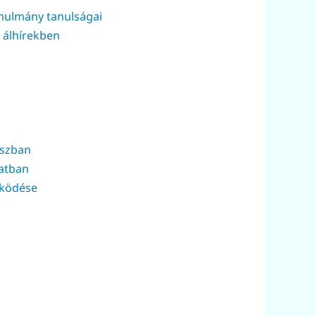
anulmány tanulságai
 álhírekben
uszban
datban
űködése