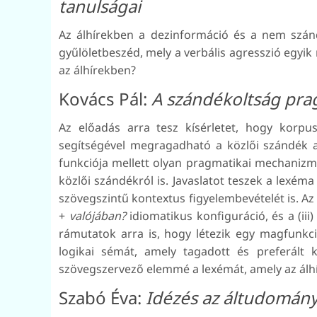
tanulságai
Az álhírekben a dezinformáció és a nem szán
gyűlöletbeszéd, mely a verbális agresszió egyik
az álhírekben?
Kovács Pál:
A szándékoltság pra
Az előadás arra tesz kísérletet, hogy korp
segítségével megragadható a közlői szándék a
funkciója mellett olyan pragmatikai mechanizm
közlői szándékról is. Javaslatot teszek a lexé
szövegszintű kontextus figyelembevételét is. Az á
+
valójában?
idiomatikus konfiguráció, és a (ii
rámutatok arra is, hogy létezik egy magfunkc
logikai sémát, amely tagadott és preferált ki
szövegszervező elemmé a lexémát, amely az ál
Szabó Éva:
Idézés az áltudomány