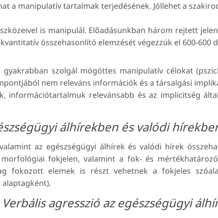
hat a manipulatív tartalmak terjedésének. Jóllehet a szakiro
 eszközeivel is manipulál. Előadásunkban három rejtett jele
 kvantitatív összehasonlító elemzését végezzük el 600-600 d
 gyakrabban szolgál mögöttes manipulatív célokat (pszich
pontjából nem releváns információk és a társalgási impli
ek, információtartalmuk relevánsabb és az implicitség ált
gészségügyi álhírekben és valódi hírekbe
valamint az egészségügyi álhírek és valódi hírek össze
rfológiai fokjelen, valamint a fok- és mértékhatározón
ilag fokozott elemek is részt vehetnek a fokjeles szóa
 alaptagként).
:
Verbális agresszió az egészségügyi álh