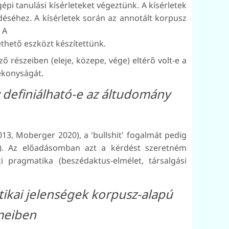
épi tanulási kísérleteket végeztünk. A kísérletek
séhez. A kísérletek során az annotált korpusz
 A
thető eszközt készítettünk.
 részeiben (eleje, közepe, vége) eltérő volt-e a
tékonyságát.
 definiálható-e az áltudomány
013, Moberger 2020), a 'bullshit' fogalmát pedig
6). Az előadásomban azt a kérdést szeretném
 pragmatika (beszédaktus-elmélet, társalgási
tikai jelenségek korpusz-alapú
ímeiben