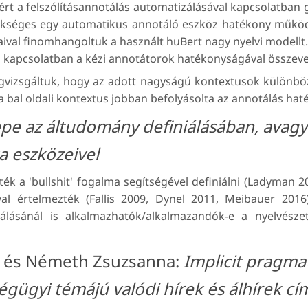
rt a felszólításannotálás automatizálásával kapcsolatban g
kséges egy automatikus annotáló eszköz hatékony működé
val finomhangoltuk a használt huBert nagy nyelvi modellt.
al kapcsolatban a kézi annotátorok hatékonyságával összeve
gvizsgáltuk, hogy az adott nagyságú kontextusok különböző
a bal oldali kontextus jobban befolyásolta az annotálás ha
pe az áltudomány definiálásában, avagy
a eszközeivel
k a 'bullshit' fogalma segítségével definiálni (Ladyman 2
al értelmezték (Fallis 2009, Dynel 2011, Meibauer 201
álásánál is alkalmazhatók/alkalmazandók-e a nyelvészeti
in és Németh Zsuzsanna:
Implicit pragma
gügyi témájú valódi hírek és álhírek c