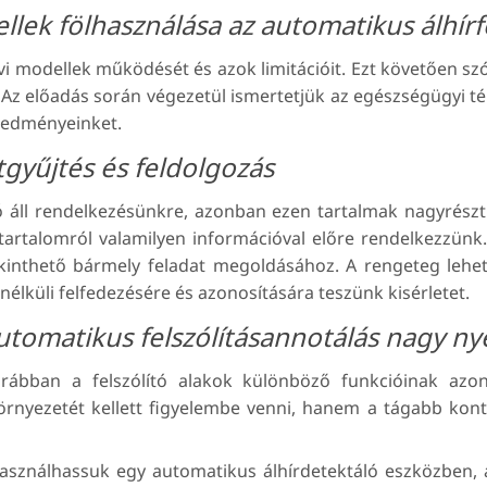
llek fölhasználása az automatikus álhírf
 modellek működését és azok limitációit. Ezt követően sz
 Az előadás során végezetül ismertetjük az egészségügyi 
eredményeinket.
tgyűjtés és feldolgozás
áll rendelkezésünkre, azonban ezen tartalmak nagyrészt k
 tartalomról valamilyen információval előre rendelkezzü
ekinthető bármely feladat megoldásához. A rengeteg lehet
élküli felfedezésére és azonosítására teszünk kisérletet.
utomatikus felszólításannotálás nagy nye
ábban a felszólító alakok különböző funkcióinak azono
rnyezetét kellett figyelembe venni, hanem a tágabb konte
asználhassuk egy automatikus álhírdetektáló eszközben, a