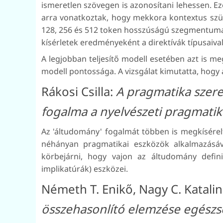
ismeretlen szövegen is azonosítani lehessen. Ezé
arra vonatkoztak, hogy mekkora kontextus szü
128, 256 és 512 token hosszúságú szegmentumai
kísérletek eredményeként a direktívák típusaiv
A legjobban teljesítő modell esetében azt is me
modell pontossága. A vizsgálat kimutatta, hogy 
Rákosi Csilla:
A pragmatika szere
fogalma a nyelvészeti pragmatik
Az 'áltudomány' fogalmát többen is megkísérelté
néhányan pragmatikai eszközök alkalmazásáv
körbejárni, hogy vajon az áltudomány defini
implikatúrák) eszközei.
Németh T. Enikő, Nagy C. Katal
összehasonlító elemzése egészsé