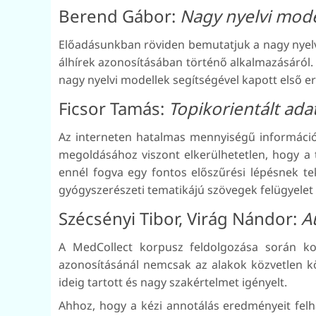
Berend Gábor:
Nagy nyelvi mode
Előadásunkban röviden bemutatjuk a nagy nyelvi
álhírek azonosításában történő alkalmazásáról.
nagy nyelvi modellek segítségével kapott első 
Ficsor Tamás:
Topikorientált ada
Az interneten hatalmas mennyiségű információ 
megoldásához viszont elkerülhetetlen, hogy a
ennél fogva egy fontos előszűrési lépésnek t
gyógyszerészeti tematikájú szövegek felügyelet n
Szécsényi Tibor, Virág Nándor:
A
A MedCollect korpusz feldolgozása során kor
azonosításánál nemcsak az alakok közvetlen kö
ideig tartott és nagy szakértelmet igényelt.
Ahhoz, hogy a kézi annotálás eredményeit felh