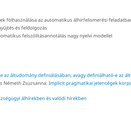
ek fölhasználása az automatikus álhírfelismerési feladatba
gyűjtés és feldolgozás
tomatikus felszólításannotálás nagy nyelvi modellel
e az áltudomány definiálásában, avagy definiálható-e az á
 és Németh Zsuzsanna:
Implicit pragmatikai jelenségek korp
szségügyi álhírekben és valódi hírekben