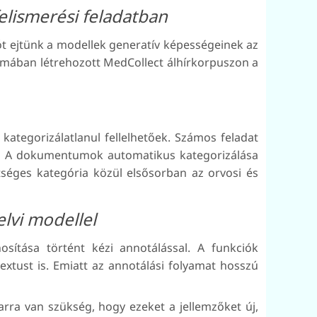
elismerési feladatban
ót ejtünk a modellek generatív képességeinek az
témában létrehozott MedCollect álhírkorpuszon a
ategorizálatlanul fellelhetőek. Számos feladat
nk. A dokumentumok automatikus kategorizálása
séges kategória közül elsősorban az orvosi és
lvi modellel
sítása történt kézi annotálással. A funkciók
xtust is. Emiatt az annotálási folyamat hosszú
rra van szükség, hogy ezeket a jellemzőket új,