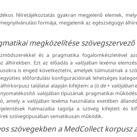
dékos félretájékoztatás gyakran megjelenő elemek, melye
 megnyilvánulási formája, megjelenik az egészségügyi álhí
gmatikai megközelítése szövegszervező 
uszmódszerekkel és a pragmatika fogalomkészletével az
z álhírekben. Ezt az előadás a
valójában
lexéma elemzésé
usokra is enged következtetni, amelyek túlmutatnak a szöv
ma együttes előfordulási konfigurációinak lehetséges kateg
lhírkorpusz találatai alapján kifejtem: a (i)
de
+
valójában
e
i) nyomatékosító
valójában
típusának pragmatikai működésmó
ió, amely a
valójában
lexéma használata esetében állandó:
jelentések halmazaiba tagolja a szöveg kifejtett és kif
hírek szövegtípusában sematikusan működik.
os szövegekben a MedCollect korpusz a