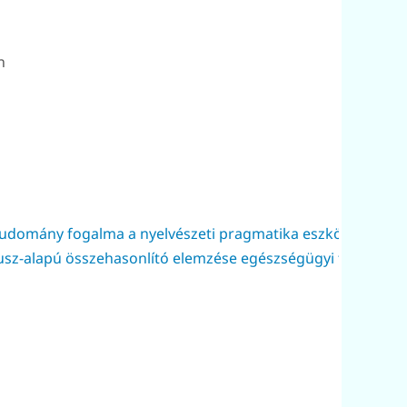
n
ltudomány fogalma a nyelvészeti pragmatika eszközeivel
usz-alapú összehasonlító elemzése egészségügyi témájú val